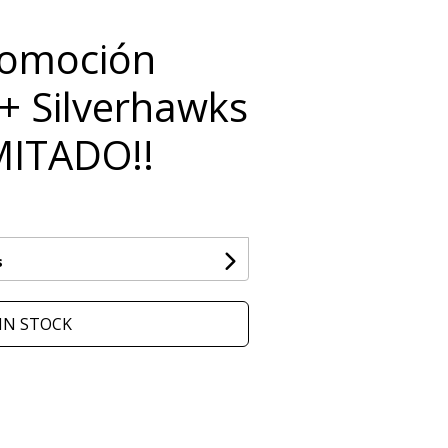
omoción
+ Silverhawks
MITADO!!
s
IN STOCK