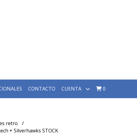
CIONALES
CONTACTO
CUENTA
0
es retro
ech + Silverhawks STOCK