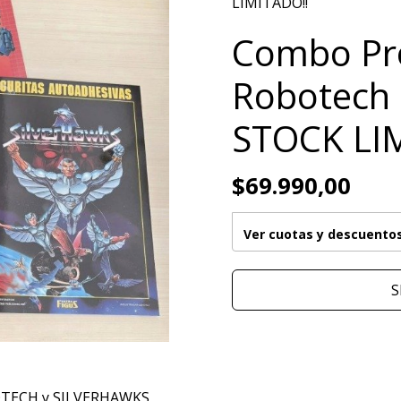
LIMITADO!!
Combo Pr
Robotech 
STOCK LI
$69.990,00
Ver cuotas y descuento
S
OTECH y SILVERHAWKS,