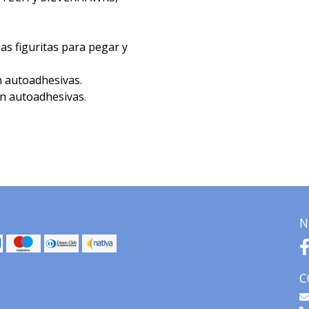
las figuritas para pegar y
n autoadhesivas.
on autoadhesivas.
N
C