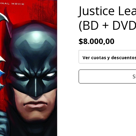
Justice L
(BD + DVD
$8.000,00
Ver cuotas y descuento
S