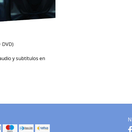
+ DVD)
audio y subtítulos en
N