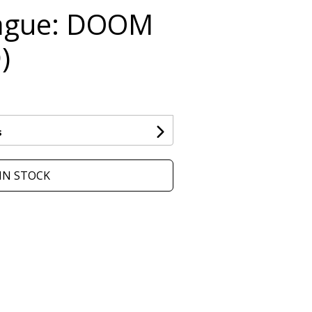
eague: DOOM
)
s
IN STOCK