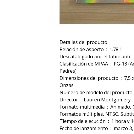
Detalles del producto
Relación de aspecto ‏ : ‎ 1.78:1
Desc
Clasificación de MPAA ‏ : ‎ PG-13 (Advertencia para los
Padres)
Dimensiones del producto ‏ : ‎ 7,5 x 5,5 x 0,5 pulgadas; 8
Onzas
Director ‏ : ‎ Lauren Montgomery
Formato multimedia ‏ : ‎ Animado, Color, De pantalla ancha,
Formatos múltiples, NTSC, Subti
Tiempo de ejecución ‏ : 
Fecha de lanzamiento ‏ : ‎ 