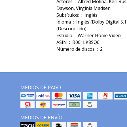
Actores ‏ : ‎ Alfred Molina, Keri Russell, Oliver Platt, Rosario
Dawson, Virginia Madsen
Subtítulos: ‏ : ‎ Inglés
Idioma ‏ : ‎ Inglés (Dolby Digital 5.1), No Calificado
(Desconocido)
Estudio ‏ : ‎ Warner Home Video
ASIN ‏ : ‎ B001LK8SQ6
Número de discos ‏ : ‎ 2
MEDIOS DE PAGO
MEDIOS DE ENVÍO