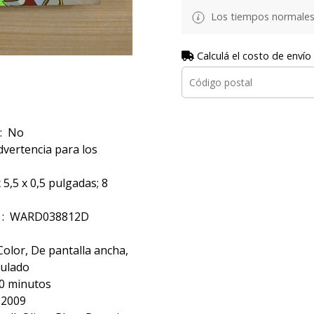
Los tiempos normales
Calculá el costo de envío
atalogado por el fabricante ‏ : ‎ No
Número de modelo del producto ‏ : ‎ WARD038812D
tulado
‎ 1 hora y 10 minutos
marzo 3, 2009