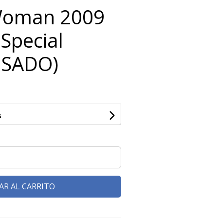
Woman 2009
Special
(USADO)
s
AR AL CARRITO