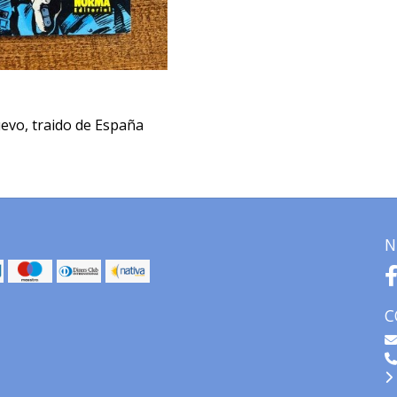
evo, traido de España
N
C