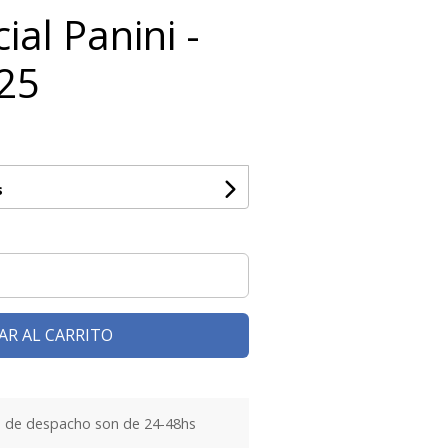
ial Panini -
25
s
AR AL CARRITO
 de despacho son de 24-48hs