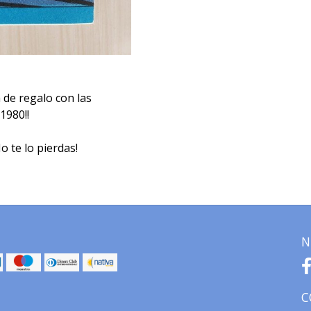
de regalo con las
1980!!
o te lo pierdas!
N
C