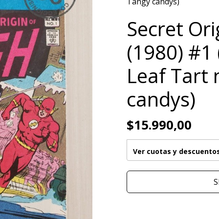
Tangy candys)
Secret Ori
(1980) #1
Leaf Tart
candys)
$15.990,00
Ver cuotas y descuento
S