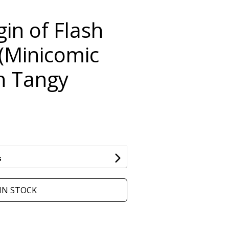
gin of Flash
 (Minicomic
 n Tangy
s
IN STOCK