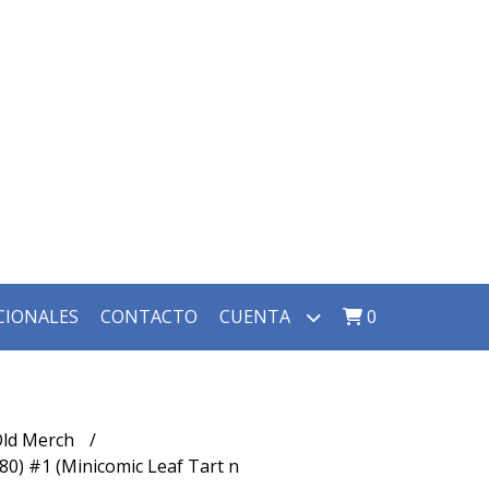
CIONALES
CONTACTO
CUENTA
0
 Old Merch
980) #1 (Minicomic Leaf Tart n