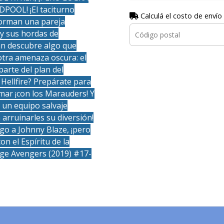
OOL! ¡El taciturno
Calculá el costo de envío
forman una pareja
 y sus hordas de
an descubre algo que
otra amenaza oscura: el
arte del plan del
 Hellfire? Prepárate para
mar ¡con los Marauders! Y
 un equipo salvaje
rruinarles su diversión!
go a Johnny Blaze, ¡pero
n el Espíritu de la
age Avengers (2019) #17-