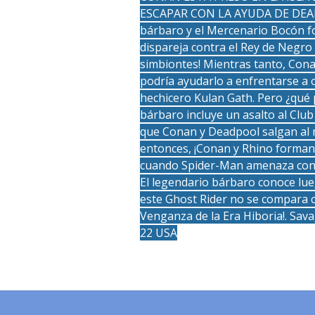
ESCAPAR CON LA AYUDA DE DEADP
bárbaro y el Mercenario Bocón 
dispareja contra el Rey de Negro
simbiontes! Mientras tanto, Con
podría ayudarlo a enfrentarse a 
hechicero Kulan Gath. Pero ¿qué p
bárbaro incluye un asalto al Club
que Conan y Deadpool salgan al 
entonces, ¡Conan y Rhino forman
cuando Spider-Man amenaza con a
El legendario bárbaro conoce lue
este Ghost Rider no se compara co
Venganza de la Era Hiboria!. Sav
22 USA