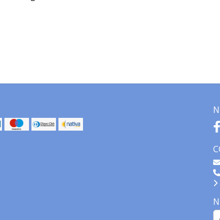
N
C
N