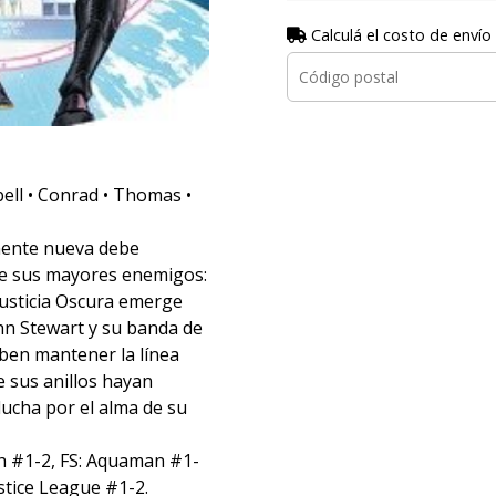
Calculá el costo de envío
ell • Conrad • Thomas •
amente nueva debe
 de sus mayores enemigos:
 Justicia Oscura emerge
hn Stewart y su banda de
en mantener la línea
e sus anillos hayan
 lucha por el alma de su
sh #1-2, FS: Aquaman #1-
ustice League #1-2.