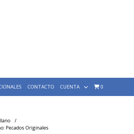
CIONALES
CONTACTO
CUENTA
0
llano
no: Pecados Originales