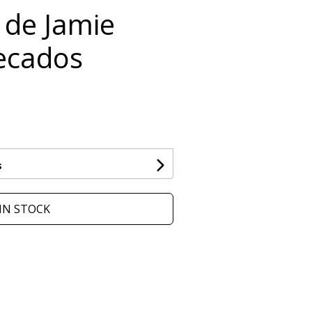
 de Jamie
ecados
s
IN STOCK