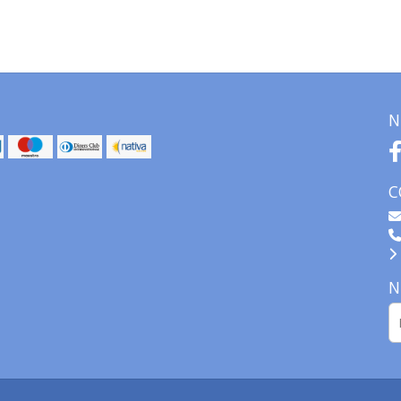
N
C
N