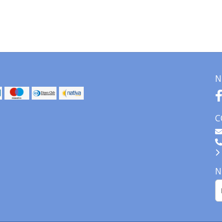
N
C
N