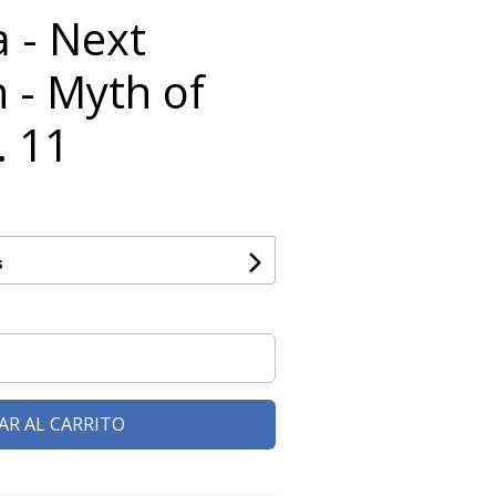
a - Next
 - Myth of
. 11
s
AR AL CARRITO