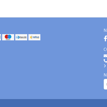
N
C
N