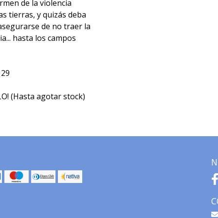
rmen de la violencia
s tierras, y quizás deba
a asegurarse de no traer la
a... hasta los campos
 29
! (Hasta agotar stock)
N
C