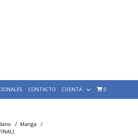
CIONALES
CONTACTO
CUENTA
0
llano
Manga
FINAL)