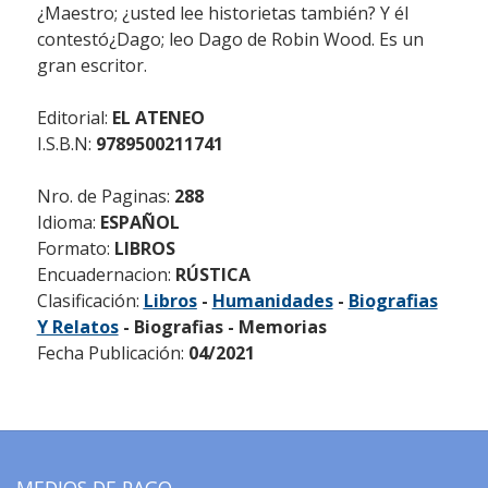
¿Maestro; ¿usted lee historietas también? Y él
contestó¿Dago; leo Dago de Robin Wood. Es un
gran escritor.
Editorial:
EL ATENEO
I.S.B.N:
9789500211741
Nro. de Paginas:
288
Idioma:
ESPAÑOL
Formato:
LIBROS
Encuadernacion:
RÚSTICA
Clasificación:
Libros
-
Humanidades
-
Biografias
Y Relatos
- Biografias - Memorias
Fecha Publicación:
04/2021
MEDIOS DE PAGO