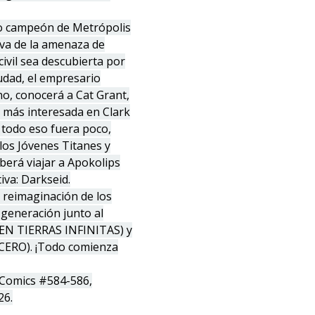
to campeón de Metrópolis
iva de la amenaza de
civil sea descubierta por
udad, el empresario
no, conocerá a Cat Grant,
 más interesada en Clark
i todo eso fuera poco,
los Jóvenes Titanes y
erá viajar a Apokolips
iva: Darkseid.
a reimaginación de los
generación junto al
 EN TIERRAS INFINITAS) y
 CERO). ¡Todo comienza
 Comics #584-586,
26.