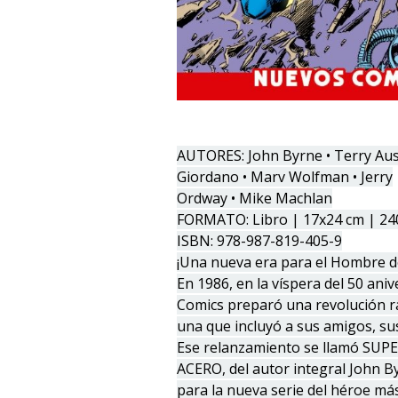
AUTORES: John Byrne • Terry Aust
Giordano • Marv Wolfman • Jerry
Ordway • Mike Machlan
FORMATO: Libro | 17x24 cm | 24
ISBN: 978-987-819-405-9
¡Una nueva era para el Hombre d
En 1986, en la víspera del 50 an
Comics preparó una revolución ra
una que incluyó a sus amigos, su
Ese relanzamiento se llamó SU
ACERO, del autor integral John By
para la nueva serie del héroe má