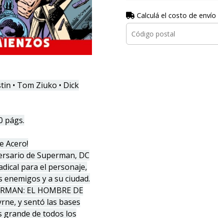
Calculá el costo de envío
in • Tom Ziuko • Dick
0 págs.
e Acero!
iversario de Superman, DC
dical para el personaje,
s enemigos y a su ciudad.
PERMAN: EL HOMBRE DE
rne, y sentó las bases
s grande de todos los