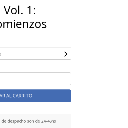
Vol. 1:
omienzos
s
AR AL CARRITO
 de despacho son de 24-48hs