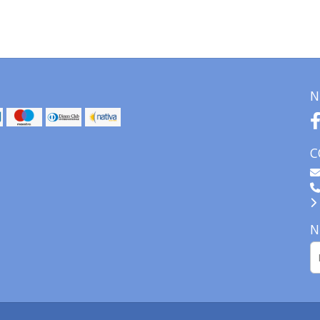
N
C
N